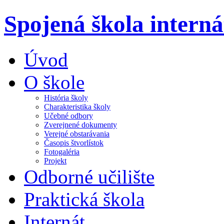
Spojená škola intern
Úvod
O škole
História školy
Charakteristika školy
Učebné odbory
Zverejnené dokumenty
Verejné obstarávania
Časopis štvorlístok
Fotogaléria
Projekt
Odborné učilište
Praktická škola
Internát