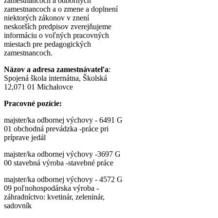
zamestnancoch a odborných
zamestnancoch a o zmene a doplnení
niektorých zákonov v znení
neskorších predpisov zverejňujeme
informáciu o voľných pracovných
miestach pre pedagogických
zamestnancoch.
Názov a adresa zamestnávateľa
:
Spojená škola internátna, Školská
12,071 01 Michalovce
Pracovné pozície:
majster/ka odbornej výchovy - 6491 G
01 obchodná prevádzka -práce pri
príprave jedál
majster/ka odbornej výchovy -3697 G
00 stavebná výroba -stavebné práce
majster/ka odbornej výchovy - 4572 G
09 poľnohospodárska výroba -
záhradníctvo: kvetinár, zeleninár,
sadovník