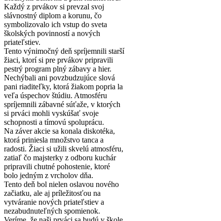
Každý z prvákov si prevzal svoj
slávnostný diplom a korunu, čo
symbolizovalo ich vstup do sveta
školských povinností a nových
priateľstiev.
Tento výnimočný deň spríjemnili starší
žiaci, ktorí si pre prvákov pripravili
pestrý program plný zábavy a hier.
Nechýbali ani povzbudzujúce slová
pani riaditeľky, ktorá žiakom popria la
veľa úspechov štúdiu. Atmosféru
spríjemnili zábavné súťaže, v ktorých
si prváci mohli vyskúšať svoje
schopnosti a tímovú spoluprácu.
Na záver akcie sa konala diskotéka,
ktorá priniesla množstvo tanca a
radosti. Žiaci si užili skvelú atmosféru,
zatiaľ čo majsterky z odboru kuchár
pripravili chutné pohostenie, ktoré
bolo jedným z vrcholov dňa.
Tento deň bol nielen oslavou nového
začiatku, ale aj príležitosťou na
vytváranie nových priateľstiev a
nezabudnuteľných spomienok.
Veríme, že naši prváci sa budú v škole