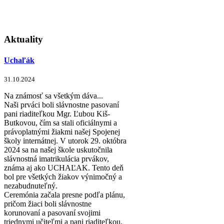
Aktuality
Uchaľák
31.10.2024
Na známosť sa všetkým dáva...
Naši prváci boli slávnostne pasovaní
pani riaditeľkou Mgr. Ľubou Kiš-
Butkovou, čím sa stali oficiálnymi a
právoplatnými žiakmi našej Spojenej
školy internátnej. V utorok 29. októbra
2024 sa na našej škole uskutočnila
slávnostná imatrikulácia prvákov,
známa aj ako UCHAĽAK. Tento deň
bol pre všetkých žiakov výnimočný a
nezabudnuteľný.
Ceremónia začala presne podľa plánu,
pričom žiaci boli slávnostne
korunovaní a pasovaní svojimi
triednymi učiteľmi a pani riaditeľkou.