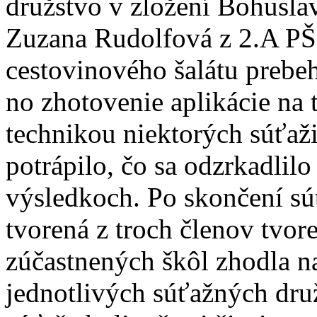
družstvo v zložení Bohusla
Zuzana Rudolfová z 2.A PŠI
cestovinového šalátu prebe
no zhotovenie aplikácie na 
technikou niektorých súťaž
potrápilo, čo sa odzrkadlil
výsledkoch. Po skončení sú
tvorená z troch členov tvo
zúčastnených škôl zhodla n
jednotlivých súťažných druž