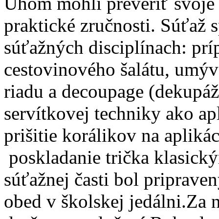
Uhom mohli preveriť svoje
praktické zručnosti. Súťaž 
súťažných disciplínach: prí
cestovinového šalátu, umýva
riadu a decoupage (dekupáže
servítkovej techniky ako apl
prišitie korálikov na apliká
poskladanie trička klasic
súťažnej časti bol pripraven
obed v školskej jedálni.Za 