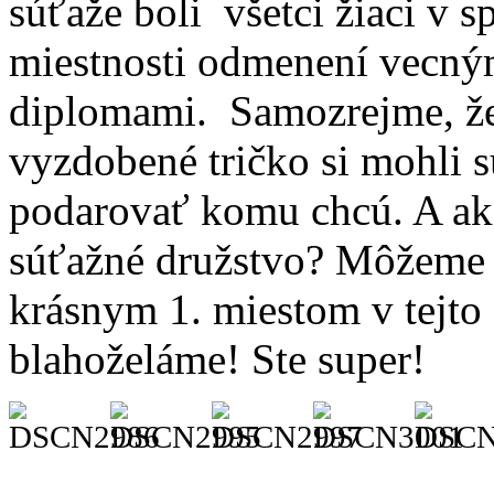
súťaže boli všetci žiaci v s
miestnosti odmenení vecný
diplomami. Samozrejme, že
vyzdobené tričko si mohli s
podarovať komu chcú. A ak
súťažné družstvo? Môžeme 
krásnym 1. miestom v tejto 
blahoželáme! Ste super!