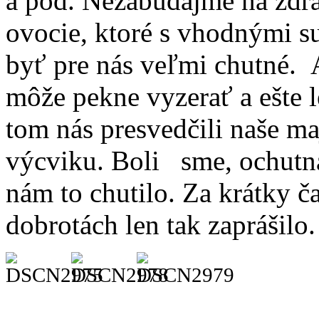
a pod. Nezabúdajme na zdra
ovocie, ktoré s vhodnými 
byť pre nás veľmi chutné. A
môže pekne vyzerať a ešte l
tom nás presvedčili naše m
výcviku. Boli sme, ochutna
nám to chutilo. Za krátky ča
dobrotách len tak zaprášilo