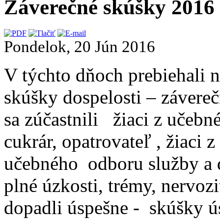
Záverečné skúšky 2016
Pondelok, 20 Jún 2016
V týchto dňoch prebiehali n
skúšky dospelosti – závere
sa zúčastnili žiaci z učebn
cukrár, opatrovateľ , žiaci 
učebného odboru služby a 
plné úzkosti, trémy, nervoz
dopadli úspešne - skúšky ú