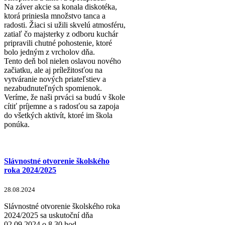
Na záver akcie sa konala diskotéka,
ktorá priniesla množstvo tanca a
radosti. Žiaci si užili skvelú atmosféru,
zatiaľ čo majsterky z odboru kuchár
pripravili chutné pohostenie, ktoré
bolo jedným z vrcholov dňa.
Tento deň bol nielen oslavou nového
začiatku, ale aj príležitosťou na
vytváranie nových priateľstiev a
nezabudnuteľných spomienok.
Veríme, že naši prváci sa budú v škole
cítiť príjemne a s radosťou sa zapoja
do všetkých aktivít, ktoré im škola
ponúka.
Slávnostné otvorenie školského
roka 2024/2025
28.08.2024
Slávnostné otvorenie školského roka
2024/2025 sa uskutoční dňa
02.09.2024 o 8.30 hod.