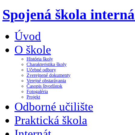
Spojená škola intern
Úvod
O škole
História školy
Charakteristika školy
Učebné odbory
Zverejnené dokumenty
Verejné obstarávania
Časopis štvorlístok
Fotogaléria
Projekt
Odborné učilište
Praktická škola
Internát