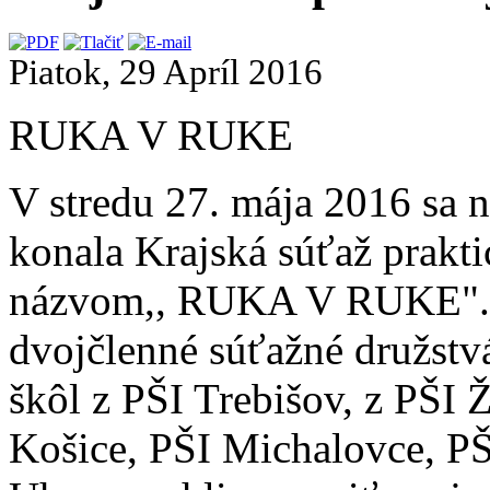
Piatok, 29 Apríl 2016
RUKA V RUKE
V stredu 27. mája 2016 sa n
konala Krajská súťaž prakt
názvom,, RUKA V RUKE". V 
dvojčlenné súťažné družstv
škôl z PŠI Trebišov, z PŠI 
Košice, PŠI Michalovce, P