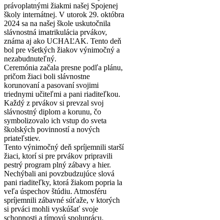
právoplatnými žiakmi našej Spojenej
školy internátnej. V utorok 29. októbra
2024 sa na našej škole uskutočnila
slávnostná imatrikulácia prvákov,
známa aj ako UCHAĽAK. Tento deň
bol pre všetkých žiakov výnimočný a
nezabudnuteľný.
Ceremónia začala presne podľa plánu,
pričom žiaci boli slávnostne
korunovaní a pasovaní svojimi
triednymi učiteľmi a pani riaditeľkou.
Každý z prvákov si prevzal svoj
slávnostný diplom a korunu, čo
symbolizovalo ich vstup do sveta
školských povinností a nových
priateľstiev.
Tento výnimočný deň spríjemnili starší
žiaci, ktorí si pre prvákov pripravili
pestrý program plný zábavy a hier.
Nechýbali ani povzbudzujúce slová
pani riaditeľky, ktorá žiakom popria la
veľa úspechov štúdiu. Atmosféru
spríjemnili zábavné súťaže, v ktorých
si prváci mohli vyskúšať svoje
schopnosti a tímovú spoluprácu.