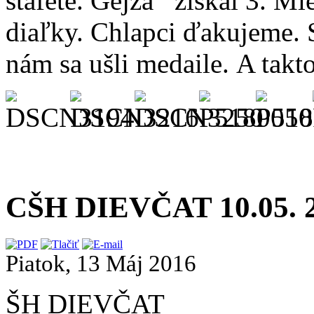
štafete. Gejza získal 3. M
diaľky. Chlapci ďakujeme. S
nám sa ušli medaile. A takt
CŠH DIEVČAT 10.05. 2
Piatok, 13 Máj 2016
ŠH DIEVČAT