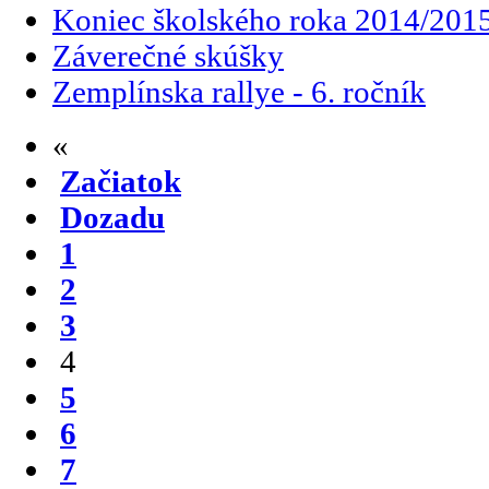
Koniec školského roka 2014/201
Záverečné skúšky
Zemplínska rallye - 6. ročník
«
Začiatok
Dozadu
1
2
3
4
5
6
7