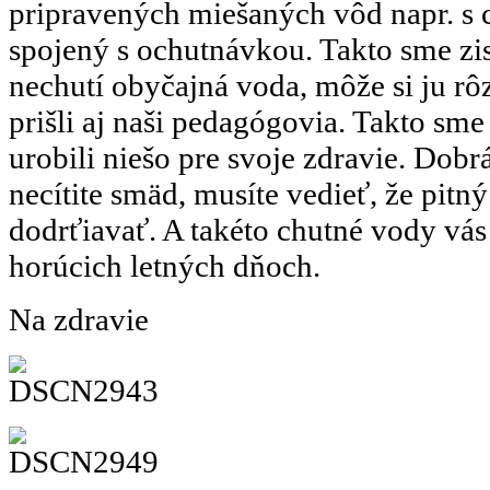
pripravených miešaných vôd napr. s 
spojený s ochutnávkou. Takto sme zis
nechutí obyčajná voda, môže si ju rô
prišli aj naši pedagógovia. Takto sme 
urobili niešo pre svoje zdravie. Dobr
necítite smäd, musíte vedieť, že pitn
dodrťiavať. A takéto chutné vody vás
horúcich letných dň
Na zdravie